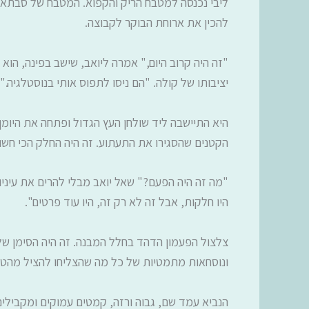
ליבי נכנסה למטבח הריק והקפוא. המטבח של סבתא נעל
להכין את ארוחת הבוקר לקבוצה.
"זה היה קרוב היום," אמרה ליואב, שישב בפינה, הוא
יציבותו של קולה. "הם ניסו לתפוס אותי בנוסטלגיה."
היא התיישבה ליד שולחן העץ הגדול ופתחה את היומן
הקטנים שהסגירו את התעתוע. זה היה החלק הכי חשו
"מה זה היה הפעם?" שאל יואב מבלי להרים את עיני
היו חלקות, אבל זה לא רק זה, היו עוד פרטים".
צלצול הפעמון הדהד בחלל המבנה. זה היה הסימן של 
ונוסחאות מתמטיות של כל מה שהצליחו להציל מהטי
הנביא עמד שם, גבוה ורזה, קמטים עמוקים ומקבילי