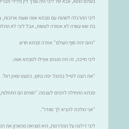
בעולם ההוא, אבא של ליבי היה עורך דין פלילי מברי
ליבי התרגלה לשהות עם סבתא אווה שעות ארוכות, ב
בת שש עשרה לא אמורה לעשות, אבל ליבי לא התלונ
"היום יהיה סוף העולם" אמרה סבתא חרש.
ליבי חייכה, זה היה מוגזם אפילו לסבתא אווה.
"את רוצה לטייל בגינה? יפה בחוץ, כמעט שאין רוח".
סבתא התחילה לזמזם לעצמה: "סופים הם התחלות, ו
"אני הולכת להביא לך סוודר".
ליבי דילגה על המדרגות, היא הוציאה מהארון את ה