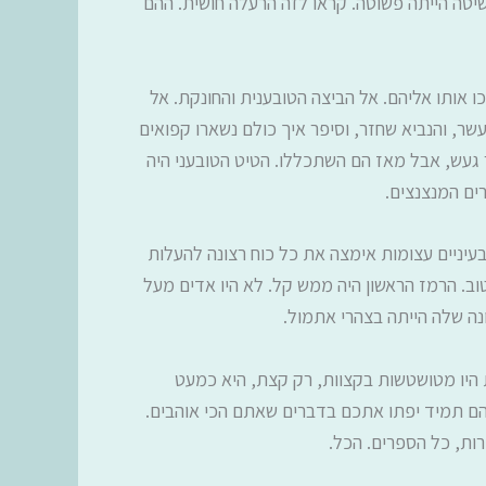
טה הייתה פשוטה. קראו לזה הרעלה חושית. ההם
ו אותו אליהם. אל הביצה הטובענית והחונקת. אל
עשר, והנביא שחזר, וסיפר איך כולם נשארו קפואים
 געש, אבל מאז הם השתכללו. הטיט הטובעני היה
רים המנצנצים.
בעיניים עצומות אימצה את כל כוח רצונה להעלות
ב. הרמז הראשון היה ממש קל. לא היו אדים מעל
נה שלה הייתה בצהרי אתמול.
קצת קפואה. כמו בתמונת ai עתיקה מהדור הישן. והאצבעות היו מטושטשות בקצוות, רק קצת, היא כמעט
 הם תמיד יפתו אתכם בדברים שאתם הכי אוהבים.
ות, כל הספרים. הכל.