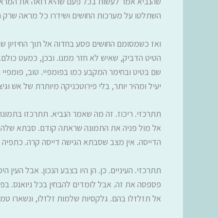
שהנביא אמר לעשות בכל פעם שהיא רואה את המראות
השתלטו על מערכות החושים ושידרו כל מראה שרק רצ
ואז כשמסומם החושים פסע בחדוה אל תוך החיזיון שהם
הטיט הדביק, שאיש לא חזר ממנו. ובכן, כמעט כולם. 
שם בטיט ובחימר המקבע כמו בפומפיי. טוב, פומפיי 
יעיל ומהיר יותר, בלי פירוטכניקה מיותרת של אש וג
תתרכזי. ריכוז. זה מה שאמר הנביא. תתרכזו בתמונה 
אל מול פניה את התמונה שראתה קודם. סבתא שלה יו
הדייסה. אין מצב שסבתא הגישה דייסה קרה. כתפיה ה
פספסה את זה. אבל לומדים להבחין בכל ניואנס. בפ
אל תזלזלו בהם. גלקסיות שלמות זלזלו, ונשארו טמו