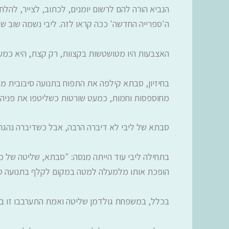
הנביא הורה להם לרשום יומנים, לכתוב, לצייר, להל
ה'ספרייה החדשה' ככה קראו לזה. ליבי נשמה שוב שב
האצבעות היו מטושטשות בקצוות, רק קצת, היא כמע
בחיזיון, סבתא קילפה את התפוח בתנועה סיבובית מ
מחוספסות וחמות, כמעט שורטות כשליטפו את פניה.
סבתא של ליבי לא דיברה הרבה, אבל כשדיברה נהגה 
בתחילה ליבי עוד הייתה מנסה: "סבתא, שליטה של מ
הופכת אותו מלמעלה למטה במקום לקלף בתנועה סי
בכלל, במשפחת גולדמן שליטה ואמת התערבבו זו בזו