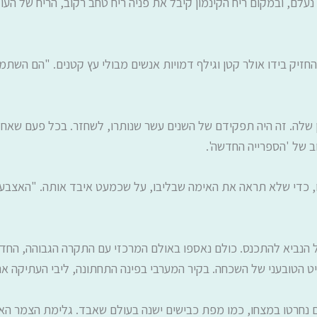
ם, ובמקום ריח הקינמון קיבל את פניה ריח טחב רקוב, הריח של העולם
 החזיק בידו אולר קטן וגילף דמויות אנשים מבולי עץ קטנים. "הם הש
 שלה. זה היה תפקידם של השנים עשר שנותרו, לשחזר. בכל פעם שאחד 
ב של 'הספרייה החדשה'.
ו, כדי שלא תראה את האימה שבליבו, על שכמעט איבד אותה. "האצבעות
הנביא להתכנס. כולם נאספו באולם המרכזי עם התקרה הגבוהה, החדר הג
ט הטובעני של השכחה. בקיר המערבי בפינה התחתונה, ליבי העתיקה 
ם נחרטו במצחו, כמו מפת כבישים ישנה בעולם שאבד. גלימת הצמר האפ