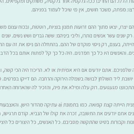
 הללו. הם החריבו ככה גלקסיה אחר גלקסיה, משתקים ומקפיאים. השי
ו: מפתה, משכר חושים, אין מי שיכל לעמוד בפניהם.
 יצרו, יצאו מתוך ההם זרועות תמנון בוציות, רוטטות, ובכוח עצום משכ
רק שנים עשר אנשים נותרו, וליבי ביניהם: ששה גברים ושש נשים. שנים 
הייתה, בעצם, רק ניסוי מוקדם של ההם. בהתחלה הם ניסו את זה עם הר
יצים. והאנשים היו כל כך חמדנים. היה כל כך קל לפתות אותם בכל הדב
שלפניכם. אתם יודעים אם היא אמיתית או לא. הריכוז היה הכי קשה, ו
שבת ליד השולחן לבושה בשמלה הירוקה והרחבה. הם דייקו בפרטים. טו
תכווצו מגעגועים. רוק עלה ומילא את פיה, והזכיר לה שהארוחה האחרו
תתרכזי. העיניים. כן. הן היו בצבע הנכון. אבל העין הימנית הייתה 
נים אתם יודעים את התשובה, זכרה את קולו של הנביא. קודם תרגישו,
נות וקבורות בטיט שהתקשה מסביבם. כל האנשים, כל היצורים כל היציר