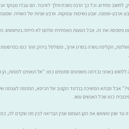
חין, לחשוב מחדש. וכל כך הרבה נשכח והלך לאיבוד. הם עבדו מבוקר 
ע-ארבע-שמונה. שבע נשימות עמוקות. ארבע שניות של השהיה. שמונה 
ט פספסה את זה. אבל הטעות האמיתית שלהם לא הייתה בטישטוש. היא
ושלמת, הקליפה נשרה בסרט ארוך, מסולסל בירוק זוהר כמו בפרסומת י
ללחוש באוזני נכדתה משפטים סתומים כמו: "אל תאמינו למפות, הן ר
י?" אבל סבתא המשיכה בנדנוד הקצוב של הכיסא, המהמה לעצמה שיר 
בובית כמו שכל האנשים עשו.
 עד שהן טשטשו את הקו העמום שבין הבריאה לבין מה שקדם לה, כמו כ