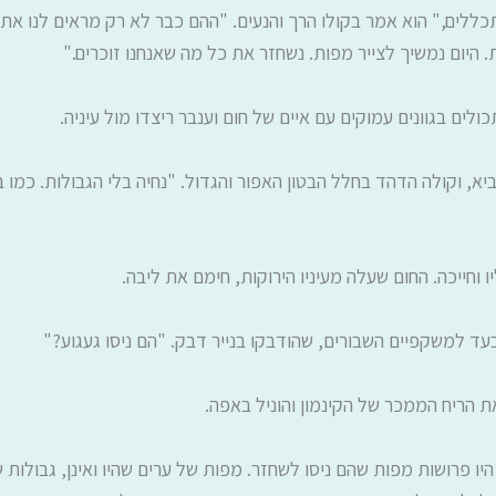
ללים," הוא אמר בקולו הרך והנעים. "ההם כבר לא רק מראים לנו את ה
 היום נמשיך לצייר מפות. נשחזר את כל מה שאנחנו זוכרים."
לים בגוונים עמוקים עם איים של חום וענבר ריצדו מול עיניה.
א, וקולה הדהד בחלל הבטון האפור והגדול. "נחיה בלי הגבולות. כמו ב
וחייכה. החום שעלה מעיניו הירוקות, חימם את ליבה.
עד למשקפיים השבורים, שהודבקו בנייר דבק. "הם ניסו געגוע?"
 הריח הממכר של הקינמון והוניל באפה.
יו פרושות מפות שהם ניסו לשחזר. מפות של ערים שהיו ואינן, גבולות