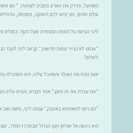
השתעל, והידק את האריג מסביב לצווארו. " הם משתכ
עולם חמים, הם יציעו לכם תשוקה, משפחה, נורמליות.
ליבי הביטה על המפה המצוירת שעל הקיר. כחולים ותכו
"אנחנו לא נצייר מפות חדשות," קראה ליבי לעבר הנבי
לשלוט".
יואב הניח את האולר והסתכל עליה. היא הסתכלה עליו 
"את עברת את זה היום," אמר הנביא, והביט עליה מב
"הם ניסו להשתמש באהבה," ענתה ליבי, וחשה שוב את
היא ניגשה אל שולחן העץ הגדול שבמרכז החדר, שם ה