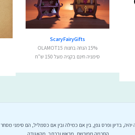
ScaryFairyGifts
15% הנחה בחנות OLAMOT15
סימניה חינם בקניה מעל 150 ש"ח
מות, דורות, מאורות, היה יהיה, בדיון ופרס גפן, בין אם כמילה ובין אם כסמליל, 
הסכמה מפורשת, מראש ובכתב, מהאגודה.