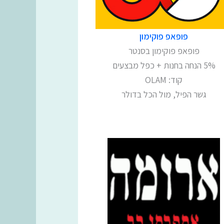
פופאפ פוקימון
פופאפ פוקימון בסנטר
5% הנחה בחנות + כפל מבצעים
קוד: OLAM
גשר הפיל, מול הכל בדולר