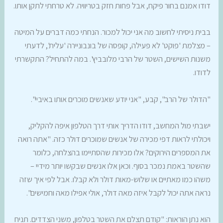
דודו אמנם בחור פיקח, אבל פחות חזק בטריוויה. לא טרחתי לתקן אותו.
בבית ניסיתי לחשוב מה אני יכול למכור. הנחתי כמה דברים על המיטה
– מצלמת 'פוקט' לא פעילה, קופסה של בונבוניירה 'עלית', לדעתי
משנות השישים, השטר של הרבי מלובביץ'. במה להתחיל? התקשרתי
לדודו.
"הדולר של הרב", קבע, "אני יודע שאנשים מוכרים אותו באיביי".
ישבתי מול המחשב, דודו הדריך אותי דרך הטלפון איפה להקליק,
ויכולתי לראות דפי מכירה של אנשים שמוכרים דולר כזה. "אתה רואה
את המספרים הירוקים? אלו מכירות שהסתיימו בהצלחה, כלומר
שהשטר באמת נמכר בסוף. וכאן אלו אנשים שבקשו יותר מידיי –
משהו כמו מאתיים או שלוש-מאות דולר ולא קבלו. אבל לפי איך שזה
נראה אתה יכול לקבל איזה מאה דולר, אולי אפילו מאה וחמישים".
הוא נתן הוראות: "קודם תצלם את השטר בטלפון, משני הצדדים. תניח