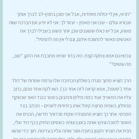
"תראי, אין לי יכולות מיוחדות, אבל אני מוכן בחפץ-לב לברך אותך
שבורא עולם – שבו אני מאמין – יעזור לך. אני לא יודע אם הברכה שווה
משהו, אבל יש כאלו שטוענים שכן. יותר פשוט בשבילי לברך את
האנשים מאשר להתווכח איתם, וגם לי אין מה להפסיד".
עכשיו גם אמא צחקה קצת. היה ברור שהיא מחבבת את הזקן. "טוב,
מה עושים?"
הרב הוציא מתוך מגרה בשולחן הכתיבה שלו ערמת שטרות של דולר
אחד ('סטפה', אמא קראה לזה אחר-כך). הוא לקח אחד מהם, כתב
עליו את התאריך ועוד כמה מילים והתבונן בשטר כנגד האור שנשקף
מהחלון. כשהיה מרוצה קיפל אותו בזהירות לשניים – הכתב בצד
הפנימי. אחר כך הוציא מהמגירה שקית סנדוויץ' חדשה, הכניס את
השטר לתוכה וגיהץ אותה באצבעותיו. כשסיים החזיק בכף היד שלי,
הניח את הצרור הקטן בתוכה וסגר אותה עליו בעדינות. תוך כדי שהוא