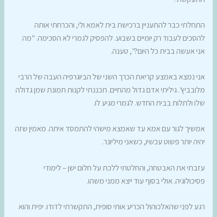
התחלתי כבר להתעניין ברכישת בית לאמא ולי, והכרחתי אותה
להסכים לעבוד רק יומיים בשבוע. להפסיק לגמרי לא הסכימה. "מה
אני אעשה בבית כל היום?", טענה.
אני נמצא באמצע קריאת הכרך השני של הביוגרפיה העבה של הרבי
מלובביץ'. גיליתי אדם גדול מהחיים. תכננתי לקנות תמונת שמן גדולה
שלו ולתלות בבית החדש. לגמרי מגיע לו.
אמשיך לגור עם אמא עד שאמצא מישהי להתמסד איתה. מאמין שזה
יהיה יותר פשוט עכשיו, כשאני מיליונר.
עזבתי את האבטחה, והחלטתי ללכת על חלום ישן – לימודי
פסיכולוגיה. אולי בסוף עוד ייצא ממני משהו.
רגע לפני שהאלכוהול הכריע אותי סופית, התקשרתי לדודו. יפית והוא