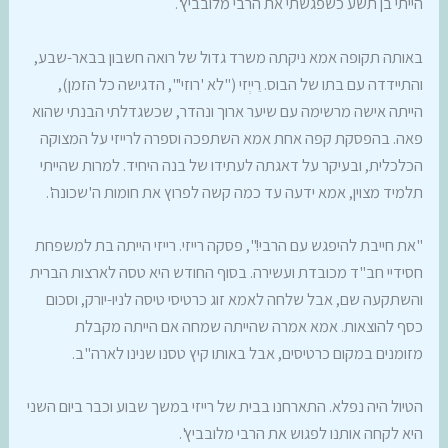
הייתי בן תשע כשפגשתי את הרבי מלובביץ'.
באותה תקופה אמא ניקתה משרד גדול של רואה חשבון בבאר-שבע,
והתיידדה עם בתו של הבוס. רֵייְזי ("לא 'רוזי'", הדגישה כל הזמן),
הייתה אישה מרשימה עם שיער ארוך ונהדר, שכשגדלתי הבנתי שהוא
פאה. בהפסקת קפה אחת אמא השתפכה וספרה לרייזי על המצוקה
הכלכלית, ובעיקר על דאגתה לעתידו של בנה היחיד. למרות שהייתי
תלמיד מצוין, אמא ידעה עד כמה קשה לפרוץ את חומות ה'שכונה'.
"את חייבת להיפגש עם הרבי!", פסקה רייזי. רייזי הייתה בת למשפחת
חסידיי חב"ד מכובדת ועשירה. בסוף החודש היא טסה לארצות הברית
והשתקעה שם, אבל שלחה לאמא זוג כרטיסי טיסה לניו-יורק, וסכום
כסף להוצאות. אמא אמרה שהייתה שמחה אם הייתה מקבלת
מזומנים במקום כרטיסים, אבל באותו קיץ טסנו שנינו לארה"ב.
הטיול היה נפלא. התארחנו בבית של רייזי במשך שבוע וכבר ביום השני
היא לקחה אותנו לפגוש את הרבי מלובביץ'.