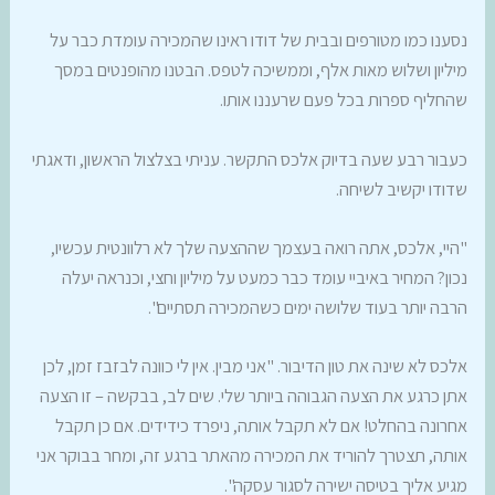
נסענו כמו מטורפים ובבית של דודו ראינו שהמכירה עומדת כבר על
מיליון ושלוש מאות אלף, וממשיכה לטפס. הבטנו מהופנטים במסך
שהחליף ספרות בכל פעם שרעננו אותו.
כעבור רבע שעה בדיוק אלכס התקשר. עניתי בצלצול הראשון, ודאגתי
שדודו יקשיב לשיחה.
"היי, אלכס, אתה רואה בעצמך שההצעה שלך לא רלוונטית עכשיו,
נכון? המחיר באיביי עומד כבר כמעט על מיליון וחצי, וכנראה יעלה
הרבה יותר בעוד שלושה ימים כשהמכירה תסתיים".
אלכס לא שינה את טון הדיבור. "אני מבין. אין לי כוונה לבזבז זמן, לכן
אתן כרגע את הצעה הגבוהה ביותר שלי. שים לב, בבקשה – זו הצעה
אחרונה בהחלט! אם לא תקבל אותה, ניפרד כידידים. אם כן תקבל
אותה, תצטרך להוריד את המכירה מהאתר ברגע זה, ומחר בבוקר אני
מגיע אליך בטיסה ישירה לסגור עסקה".