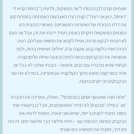
שעתיים קודם לכן נכנסתי ל'שר המשקים', ולרעיה ("ברוסיה קראו לי
'ראיסה', כאן אני רעיה") קצת רעדו האצבעות כשפתחה במפתח קטן
את דלת הזכוכית של הוויטרינה המשוריינת. מאחורי הזכוכית הזו
נמצאים המשקאות היקרים באמת; תמיד ידעתי את זה, אבל אף פעם
לא העזתי לבקש מרעיה אפילו לקרוא את התוויות שעליהם. רעיה
הכירה אותי כלקוח קבוע שקונה ערק 'איילים' ושישיית בירות, ולפני
שהוציאה את הבקבוקים ניגשה לפינה וביצעה שיחת טלפון קצרה.
הנחתי שהיא מדברת עם הבוס, והאמת – הבנתי אותה; לא בכל יום
אחד כמוני קונה משהו מתוך הקולקציה שבוויטרינה, בטח לא את שני
הבקבוקים הכי יקרים בחנות.
"אתה רוצה שאעטוף אותם בפצפצים?", שאלה, מאריכה את ההברה
'פצ' במילה 'פצפצים'.לא רציתי 'פאאאצפצים', אבל כן ביקשתי שתי
כוסות. מזגתי לשנינו צ'ייסר, שתינו ואני יצאתי, משאיר לרעיה את
הבקבוק הפתוח. הרגשתי טוב – הייתי מיליונר כבר שלושה ימים. זה היה
ציון דרך, וחגגתי את המאורע כמו שצריך.