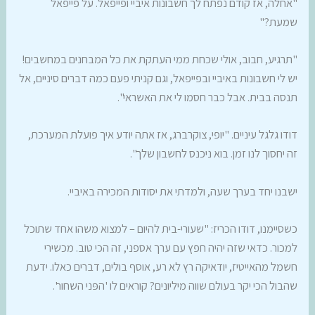
"אחלה, אז קודם נפתח לך חשבונות איביי ופייפאל. על פייפאל
שמעת?"
"תרגיע, חבוב, אולי שכחת ממי העתקת את כל המבחנים במחשבים!
יש לי חשבונות באיביי ובפייפאל, וגם קניתי פעם כמה דברים סיניים, אל
תנסה בבית. אבל כבר חסמו לי את האשראי".
דודו גלגל עיניים. "יופי, צוקרברג, אז אתה יודע איך פועלת המערכת,
זה יחסוך לנו זמן. בוא ניכנס לחשבון שלך".
ישבנו יחד בערך שעה, ולמדתי את יסודות המכירה באיביי.
כשסיימנו, דודו הכריז: "שעורי-בית להיום – למצוא משהו אחד שתוכל
למכור. כדאי שזה יהיה חפץ עם ערך אספני, זה הכי טוב. מכשירי
חשמל מהאייטיז, יודאיקה רץ לא רע, אוסף בולים, דברים כאלו. ידעת
שהבול הכי יקר בעולם שווה מיליונים? קוראים לו 'הפּני השחור'.