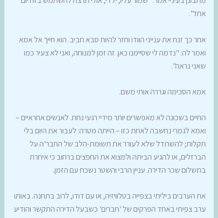
מתבונן בעיניי אמר: "שמור עליו, ילדי, אולי תרצה להשתמש בזה יום
אחד".
אחר כך זנח את ענייני הווּדו וחזר להיות סבא חביב. הוא חייך אל אמא
ואמר לה: "נדמה לי שסיימנו כאן. זה זמן למנוחה, ואני לא צעיר כמו
שאני נראה".
אמא הסכימה וגררה אותי משם.
החיים בשכונה לא מאפשרים יותר מידיי רגעי נחת. לאנשים אחראיים –
ואמא לגמרי נחשבה לאחת כזו – הייתה מטרה: לעבור את היום בלי
תקלות; להשתדל שלא לעורר את תשומת-הלב של החבר'ה על
הברזלים, או להגיע הביתה ולמצוא את החפצים ברחוב כי איחרת
בתשלום שכר הדירה. עניין הרבי והשטר נשכח עם הזמן.
את הערבים ביליתי בצפייה בטלוויזיה, או עם דודו, לרוב בתחנה. באותו
ערב צפיתי באחד הפרקים של 'חברים' כשבעל הדירה התקשר והודיע