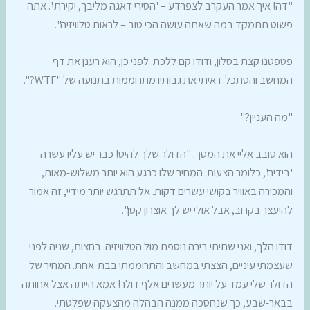
"דה! איך אמר העקרב לצפרדע – 'הסירי דאגה מליבך, יקירתי'. אתה
פשוט תתמקד במה שאתה עושה הכי טוב – לראות טלוויזיה".
פטפטנו קצת בסלון, ודודו קם ללכת. לפני כן, הוא רענן את דף
המחשב והסתכל. ראיתי את גבותיו מתרוממות בתנועה של "WTF?".
"מה העניין?"
הוא סובב אליי את המסך. "הדולר שלך להיט! כבר יש עליו עשרה
'בידים', כלומר הצעות. המחיר שלו כרגע הוא יותר משלוש-מאות,
והמכירה באוויר בקושי עשרים דקות. אל תתרגש יותר מידיי, זה אמור
להיעצר בקרוב, אבל אולי יש לך אוצרון קטן".
דודו הלך, ואני שתיתי בירה נוספת מול הטלוויזיה. בחצות, שניה לפני
שעצמתי עיניים, הצצתי במחשב והתרוממתי בבת-אחת. המחיר של
הדולר שלי עמד על יותר מעשרים אלף דולר! אמא הייתה אצל אחותה
בבאר-שבע, כך שנחסכה ממנה הבהלה מהצעקה שפלטתי.