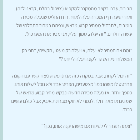
הבירות עברו בקצב מהמקרר למקפיא ('טיפול בהלם', קראנו לזה),
ואחרי שעה דף המכירה עלה לאוויר. דודו החליט שנעלה מכירה
פומבית, להבדיל ממחיר קבוע מראש, ונפתח במחיר התחלתי של
עשרה דולרים. "זה יעלה, סמוך עליי, אני מכיר את המערכת".
"ומה אם המחיר לא יעלה, או יעלה רק מעט", הקשיתי, "הרי רק
המשלוח של השטר לקונה יעלה לי יותר?"
"זה יכול לקרות, אבל במקרה כזה אנחנו פשוט ניצור קשר עם הקונה
ונחרטט לו משהו כמו 'מצטערים, הפריט אבד ולא נוכל לשלוח אותו.
כספך יוחזר'. אז נעלה מכירה חדשה ונבקש מחיר קבוע מראש של
שמונים או מאה דולר. לגמרי לא חוקי מבחינת איביי, אבל כולם עושים
ככה".
"ואתה תעזור לי לשלוח אם מישהו יקנה אותו, נכון?"