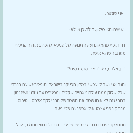
"אני שומע".
"שישה וחצי מיליון. דולר. כן או לא?"
דודו קפץ מהמקום ועשה תנועה של טניסאי שזכה בנקודה קריטית.
מסתבר שהוא אישר.
"כן, אלכס, סגרנו. איך מתקדמים?"
והנה אני יושב לי עכשיו במלון הכי יקר בישראל, תופס ראש עם ברנדי
שכל שלוק ממנו עולה מאתיים שקלים, ומפטפט עם ג'ורג' וושינגטון.
ברור שזה לא אותו שטר. את השטר של הרבי לקח אלכס – טיפוס
מרתק בפני עצמו. אולי אספר גם עליו פעם.
התחלקתי עם דודו בכסף פיפי-פיפטי. בהתחלה הוא התנגד, אבל
התעקשתי.