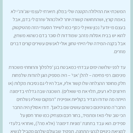
המשכתי את ההילולה הקטנה שלי במלון. תיארתי לעצמי שג'ורג'י לא
באמת קורץ, ושהתחושה קשורה יותר לאלכוהול שזרם לי בדם, אבל
בעצם מי יודע? נכון שאין לי כסף כמו לשייח' הסעודי הזה מהטיקטוק.
להוא יש בבית אסלות מזהב שמודדות לו סוכר בדם כשהוא משתין,
אבל בקנה-המידה שלי הייתי טחון; אולי לאנשים עשירים קורים דברים
מוזרים.
עד לפני שלושה ימים עבדתי כמאבטח בגן 'פלפלון' והרווחתי משכורת
מינימום. רפי פחימה – להלן 'אני' – היה מספיק הוגן להודות שלפחות
חלק מחוסר ההצלחה שלו קשור אליו, אבל היו לי גם נסיבות מקלות (או
תירוצים לא רעים, תלוי את מי שואלים). השכונה שבה גדלתי בדימונה
הייתה מה שדוּדוּ הגדיר בקוּלִייות אופיינית "המקום שאליו נשלחים
החבר'ה מהגיהינום כשהם עושים שם בלאגן". דודו אסולין היה החבר
הכי טוב שלי מאז ומתמיד, בחור חכם ומצחיק כמו שחר חסון על
ספידים. הוא עבד בתחנת 'מוניות דימונה' (אלא מה?), ואחראי בלעדי
למציאת כינויים לנהגי התחנה, תפקיד שבעולם שלהם מקביל לנשיא