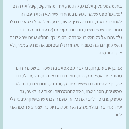
בית משפט עליון. אלברט, לדוגמה, אחד מהוותיקים, קיבל את השם
'פאקמן' מפני שאסף נוסעים במהירות-שיא ולא השאיר עבודה
לאחרים. לדעתי, דודו היה צריך להיות מדען חלל, אבל כשהסתדרו לו
הכוכבים בשמיים ויפית, חברתו המקסימה (לדעתו) והמעצבנת
(לדעתם של כל השאר) אמרה לו בסוף "כן", החליט שמה שבא לו זה
ראש קטן. הנהיגה במונית משחררת לחצים ומביאה פרנסה, אמר, ולא
צריך יותר מזה.
אני בן ארבעים, רווק, גר לבד עם אמא בבית שכור, ב'שכונה'. חיים
מהיד לפה, אמא מנקה בתים ומוסדות ונראית בת תשעים, למרות
שעדיין לא הייתה בת שישים. סחבק עובד בעבודות מזדמנות, לא
ממש יפה, חסר ביטחון, נוטה להתמכרויות ומאוד עני. לצערי, גם
מספיק ערני כדי להבין את כל זה. פעם חשבתי שהכישרון הטבעי שלי
יסדר אותי בחיים. למעשה, הוא הספיק בדיוק כדי שאדע עד כמה אני
לוזר.