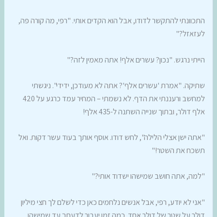
התכוונתי להתקשר לדודו, אבל הוא הקדים אותי. "רפי, מה קורה פה,
לעזאזל?"
הייתי נרגש. "נכון? עשרים אלף! אתה מאמין לזה?"
שתיקה. "אמרת 'עשרים אלף'? אתה לא מעודכן, ידידי". ניגשתי
למחשב ורעננתי את הדף. לא נשמתי – המחיר עמד כרגע על 420
אלף דולר, ובתוך שנייה השתנה ל-435 אלף!
"אתה ישן אצלי הלילה", לחש דודו. אוסף אותך בעוד עשר דקות. ואל
תשכח את השטר!"
"למה, אתה חושב שמישהו ישדוד אותי?"
"אני לא יודע, רפי, אבל אנשים נלחמים כאן כדי לשלם לך חצי מיליון
דולר על שטר של דולר אחד. כמה זמן יעבור לדעתך עד שמישהו