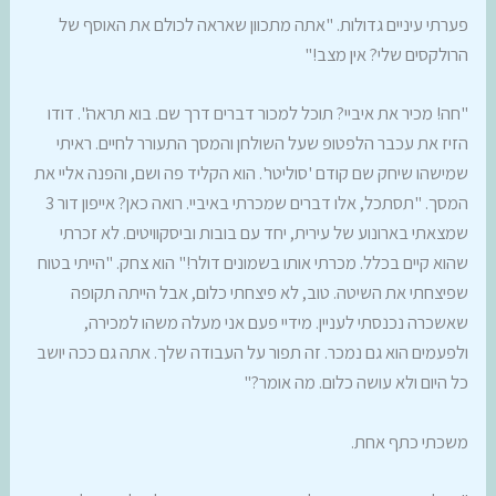
פערתי עיניים גדולות. "אתה מתכוון שאראה לכולם את האוסף של
הרולקסים שלי? אין מצב!"
"חה! מכיר את איביי? תוכל למכור דברים דרך שם. בוא תראה". דודו
הזיז את עכבר הלפטופ שעל השולחן והמסך התעורר לחיים. ראיתי
שמישהו שיחק שם קודם 'סוליטר'. הוא הקליד פה ושם, והפנה אליי את
המסך. "תסתכל, אלו דברים שמכרתי באיביי. רואה כאן? אייפון דור 3
שמצאתי בארונוע של עירית, יחד עם בובות וביסקוויטים. לא זכרתי
שהוא קיים בכלל. מכרתי אותו בשמונים דולר!" הוא צחק. "הייתי בטוח
שפיצחתי את השיטה. טוב, לא פיצחתי כלום, אבל הייתה תקופה
שאשכרה נכנסתי לעניין. מידיי פעם אני מעלה משהו למכירה,
ולפעמים הוא גם נמכר. זה תפור על העבודה שלך. אתה גם ככה יושב
כל היום ולא עושה כלום. מה אומר?"
משכתי כתף אחת.