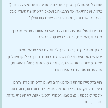
אותו על משטח לבן – סדין או אפילו נייר סופג. ותדאג שיהיה אור חזק".
צלמתי ושלחתי אליו את התוצאה בווטסאפ. "לא תמונת סטודיו, אבל
זה יספיק. אני באזור, תקרר לי בירה, שתי דקות אצלך".
התיישבנו מול המחשב, דודו על הכיסא המסתובב, אני על שרפרף
שגררתי מהמטבח, ונכנסנו לחשבון האיביי שלי.
"נכין כותרת לדף המכירה. צריך לכתוב את המילים המסוימות
שאנשים שמחפשים לקנות שטר כזה כותבים בדרך-כלל. קוראים להן
'מלות מפתח'. חשוב שהכותרת תכיל כמה שיותר ממילות המפתח,
אבל אנחנו מוגבלים במספר התווים".
הוא בדק אילו כותרות מוכרים אחרים העניקו לדפי המכירה שלהם
ופשוט העתיק מהם בלי בושה מה שנראה לו. "בוא נראה, בוא נראה",
מלמל. 'אספנות', 'מצב מצוין', 'מקורי', 'קמע' – יפה, לא חשבתי על זה.
'חב"ד', ברור…"