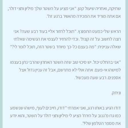
שתיקה, ואחריה שיעול קטן. "אני מציע על השטר שלך מיליון וחצי דולר,
אם אתה מוריד את המכירה מהאוויר ברגע זה".
הראש שלי כמעט התפוצץ. "תוכל לחזור אליי בעוד רבע שעה? אני
רוצה לחשוב על זה קצת". וכדי להחזיר לעצמי את הנשימה שאלתי
שאלה עניינית: "מה בעצם כל-כך מיוחד בשטר הזה, תוכל לומר לי?"
"אני בהחלט יכול. יש סיכוי טוב שזה השטר האחרון שהרבי נתן בעצמו
למישהו אי-פעם. אתה אולי לא מתרשם, אבל זה עניין גדול אצל
אספנים. רבע שעה מעכשיו".
וניתק.
דודו הגיע באותו רגע, ואני אמרתי "דודו, חייבים לעוף, מישהו שנשמע
כמו גרו מ'גנוב על הירח' הציע לי מיליון וחצי דולר על השטר, והוא יודע
את מספר הטלפון שלי!".