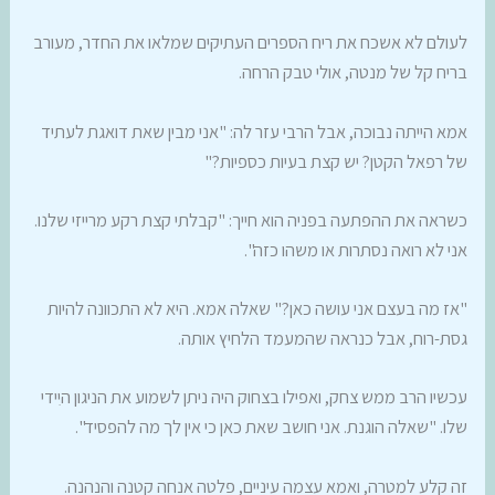
לעולם לא אשכח את ריח הספרים העתיקים שמלאו את החדר, מעורב
בריח קל של מנטה, אולי טבק הרחה.
אמא הייתה נבוכה, אבל הרבי עזר לה: "אני מבין שאת דואגת לעתיד
של רפאל הקטן? יש קצת בעיות כספיות?"
כשראה את ההפתעה בפניה הוא חייך: "קבלתי קצת רקע מרייזי שלנו.
אני לא רואה נסתרות או משהו כזה".
"אז מה בעצם אני עושה כאן?" שאלה אמא. היא לא התכוונה להיות
גסת-רוח, אבל כנראה שהמעמד הלחיץ אותה.
עכשיו הרב ממש צחק, ואפילו בצחוק היה ניתן לשמוע את הניגון היִידי
שלו. "שאלה הוגנת. אני חושב שאת כאן כי אין לך מה להפסיד".
זה קלע למטרה, ואמא עצמה עיניים, פלטה אנחה קטנה והנהנה.