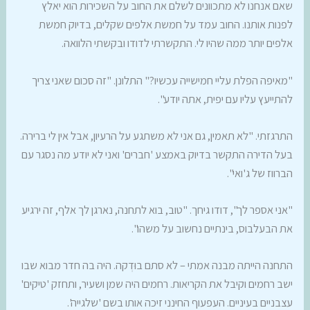
שאם אנחנו לא מתכוונים לשלם את החוב על השכירות הוא יאלץ
לפנות אותנו. החוב עמד על חמשת אלפים שקלים, בדיוק חמשת
אלפים יותר ממה שהיו לי. התקשרתי לדודו ובקשתי הלוואה.
"מאיפה הפלת עליי חמישייה עכשיו?" התלונן. "זה סכום שאני צריך
להתייעץ עליו עם יפית, אתה יודע".
התרגזתי. "לא תאמין, גם אני לא משתגע על הרעיון, אבל אין לי ברירה.
בעל הדירה התקשר בדיוק באמצע 'חברים' ואני לא יודע מה נסגר עם
הברווז של ג'ואי".
"אני אספר לך", דודו גיחך. "טוב, בוא לתחנה, נארגן לך אלף, זה ירגיע
את הבעלבוס, בינתיים נחשוב על משהו".
התחנה הייתה מבנה אמתי – לא סתם בוּדְקה. היה בה חדר מבוא שבו
ישב רחמים וקיבל את הקריאות. רחמים היה שמן ושעיר, ותחזק 'טיקים'
עצבניים בעיניים. העפעוף החינני זיכה אותו בשם 'שלגייה'.