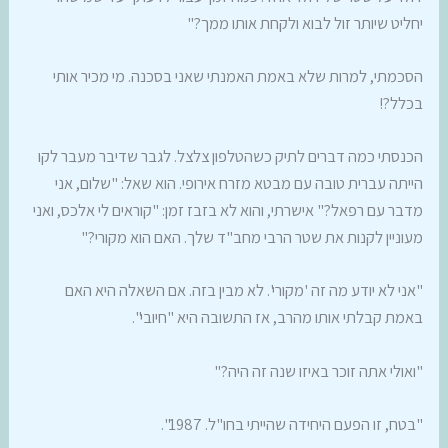
יחליט שיותר זול לבוא ולקחת אותו ממך?"
הסכמתי, למרות שלא באמת האמנתי שאני בסכנה. מי מכיר אותי
בכלל?!
הכנסתי כמה דברים לתיק כשהטלפון צלצל. לגבר שדיבר מעבר לקו
הייתה עברית טובה עם מבטא מזרח אירופי. הוא שאל: "שלום, אני
מדבר עם רפאל?" אישרתי, והוא לא בזבז זמן: "קוראים לי אלכס, ואני
מעוניין לקנות את שטר הרבי מחב"ד שלך. האם הוא מקורי?"
"אני לא יודע מה זה 'מקורי'. לא מבין בזה. אם השאלה היא האם
באמת קבלתי אותו מהרב, אז התשובה היא "חיובי".
"ואולי אתה זוכר באיזו שנה זה היה?"
"בטח, זו הפעם היחידה שהייתי בחו"ל. 1987".