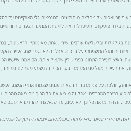
וצה שאשמע אותו בעיירה, הוא יצטרך לקום מהספה. וזה לא הולך לקרו
וע פעור ואפור של מפלצת מיתולוגית. התנפצות גלי האוקיינוס על הס
טות בלתי פוסקות. תוסיפו לזה את לחישות המתים והצעדים החרישיים
 בגולגולות ובלשלשת עורבים. שירין, אחת מאימותיי הראשונות, בנתה
ד אחת והחתול המשפחתי על ברכיה. אבל זה לא נגמר שם. העיירה הקט
. ראשי העיירה התחננו בפני שירין שתציל אותם. הם אמרו שיעשו הכו
מחוק את העיירה מעל פני האדמה. בסך הכול זה נשמע משתלם במיוחד
לאחוזה, חולפת על פני מרבדי הדשא הרעננים שצמחו אחרי הגשם. העשב
ופיע בכיכר המרכזית, אבל זה מוציא את כל הכיף מהיציאה מהבית. ומ
סכין. זה היה מראה כל כך לא נעים, עד שנאלצתי להרדים אותו בכיסא
 השדים הידידותיים. בואו לחזות ביכולותיהם יוצאות הדופן של שכנינו 