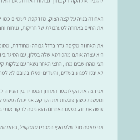
להגביר את הקול רק בתוך גבולות האחוזה. אם הוא ר
האחוזה בנויה על קצה הצוק, מזדקפת לשמיים כמו ל
את החיים באחוזה למערבולת של חריקות, גניחות וחב
את האחוזה מקיפה גדר ברזל גבוהה ומחודדת, מסומנת
היא עצרה אותם מהכורסא שלה בסלון, עם הסיגר בי
חצי מהתושבים מתו, החצי האחר נשאר עם צלקות קשות
לא ינסו לפגוע בשדים, והשדים יואילו בטובם לא ל
אני רצה את הקילומטר האחרון המפריד בין העיירה 
ומעשנת כשהן פוגשות את הקרקע. אני יכולה פשוט לה
עושה את זה. בפעם האחרונה הוא ניסה לדקור אותי ב
אני מאטה מול שלט העץ המכריז
סנסקוויל, ביתם של