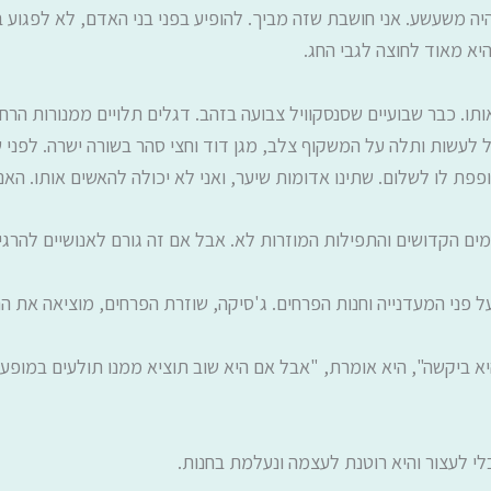
יה משעשע. אני חושבת שזה מביך. להופיע בפני בני האדם, לא לפגוע ב
היא מאוד לחוצה לגבי החג.
אותו. כבר שבועיים שסנסקוויל צבועה בזהב. דגלים תלויים ממנורות הר
ל לעשות ותלה על המשקוף צלב, מגן דוד וחצי סהר בשורה ישרה. לפני 
פת לו לשלום. שתינו אדומות שיער, ואני לא יכולה להאשים אותו. הא
ים הקדושים והתפילות המוזרות לא. אבל אם זה גורם לאנושיים להרגיש
על פני המעדנייה וחנות הפרחים. ג'סיקה, שוזרת הפרחים, מוציאה את
א ביקשה", היא אומרת, "אבל אם היא שוב תוציא ממנו תולעים במופע ה
לי לעצור והיא רוטנת לעצמה ונעלמת בחנות.