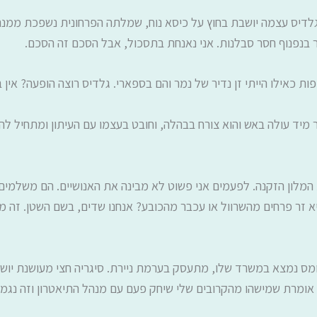
דיס עצמה יושבת בחוץ על כיסא נוח, שמלתה הפרחונית נשפכת ממנה כמ
ר בנפנוף חסר סבלנות. אני נאנחת בתסכול, אבל הסכם זה הסכם.
ת כאילו הייתי זן נדיר של נמר והם בספארי. גלדיס רוצה הופעה? אין 
 מיד עולה באש והוא צורח בבהלה, וחובט בעצמו עם העיתון ומתחיל ל
ון הזקנה. לפעמים אני פשוט לא מבינה את האנושיים. הם משלמים כ
זר פרחים מהשרוול או עכבר מהכובע? אנחנו שדים, בשם השטן. זה מ
ומס נמצא במשרד שלו, מתעסק בערמת ניירת. סיגריה חצי מעושנת יושב
תי אומרת שמישהו מהקרובים שלי שיחק פעם עם מנהל התיאטרון וזה נגמ