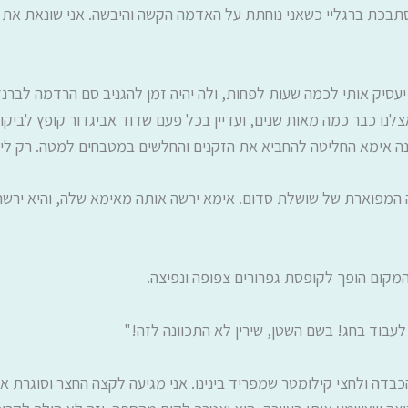
תבכת ברגליי כשאני נוחתת על האדמה הקשה והיבשה. אני שונאת את
יעסיק אותי לכמה שעות לפחות, ולה יהיה זמן להגניב סם הרדמה לברנד
נו כבר כמה מאות שנים, ועדיין בכל פעם שדוד אביגדור קופץ לביקו
ה אימא החליטה להחביא את הזקנים והחלשים במטבחים למטה. רק לית
ה המפוארת של שושלת סדום. אימא ירשה אותה מאימא שלה, והיא ירש
מקום הופך לקופסת גפרורים צפופה ונפיצה.
לעבוד בחג! בשם השטן, שירין לא התכוונה לזה!"
דה ולחצי קילומטר שמפריד בינינו. אני מגיעה לקצה החצר וסוגרת אח