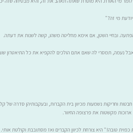
 לומר מי האורח. היא מוסרת שאתה תאהב את זה, והיא מבטיחה שזה יכ
יודעת מי זה?"
פתעה. ובחיי השטן, אם אימא מחליטה משהו, קשה לשנות את דעתה.
. אבל נעמה, תמסרי לה שאם אתם הולכים להקפיא את כל התיאטרון שוב,
חבטות וחריקות נשמעות מכיוון בית הקברות, ובעקבותיהן סדרה של קל
ת ארוכות מקשטות את פרצופה החיוור.
וית טובה!" היא צורחת לכיוון הקברים ואז מסתובבת וקולטת אותי.