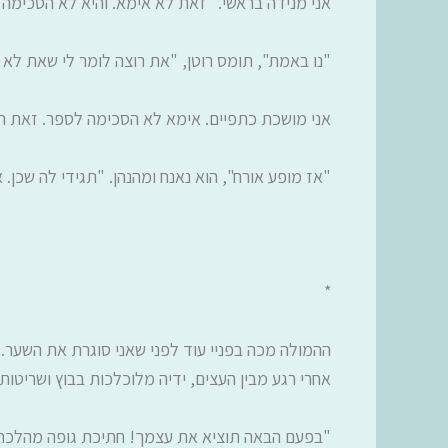
אני מנידה בראשי. "זאת לא אימא. והיא לא הסכימה
"נו באמת", תומס רוטן, "את רוצה לומר לי שאת לא 
אני מושכת כתפיים. אימא לא הסכימה לספר. זאת ה
"אז מופע אורח", הוא נאנח ומהנהן. "תגידי לה שכן
*
ההמולה מכה בפניי עוד לפני שאני סוגרת את השער. 
אחרי רגע מבין העצים, ידיה מלוכלכות בבוץ ושריטו
"בפעם הבאה תוציא את עצמך! חתיכת גופה מהלכת כפ