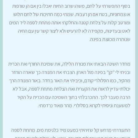
בסוף התפשרתי על לחם, משהו שרוב החיות יאכלו בין אם הן טורפות
או צמחוניות, בטח אם הן רעבות. שמתי כמה חתיכות של לחם תלוש
ומורטב קלות על צלחת קטנה והחלקתי אותה מתחת לספה ליד המים
לאט ובעדינות, מקפידה לא להרעיש ולא ליצור קשר עין עם החיה
שנותרה מכווצת בפינה.
מחדר השינה הבאתי את מנורת הלילה, את שמיכת החורף ואת הכרית
ובניתי לי "קן" בפינה מול הארון. הצבתי את המנורה כך שאורה הוחזר
מהקיר, כמו הסלולרי קודם, וכיביתי את האור בחדר. באור המנורה הרך
יכולתי עדיין לראות את הקערית ואת הצלחת מתחת לספה, אבל לא
הרבה מעבר לכך. התכרבלתי בתוך השמיכה עם הכרית על הקיר
למשענת וניסיתי לקרוא בסלולרי. מהר מאוד נרדמתי.
התעוררתי מרחש קל שזיהיתי כמעט מיד כלגימת מים. מתחת לספה