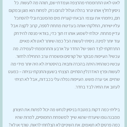
לאט-לאט התרוממתי מהרצפה ועמדתי שם, תוהה מה לעשות. כל
ניסיון לחלץ אותו יגרור בהלה ועלול לגרום נזק. לפחות הוא מוגן ובמקום
חם, ניחמתי את עצמי. הבאתי קערית מים מהמטבח ובלי להסתכל
עליו ישירות, החלקתי אותה בעדינות מתחת לספה, קרוב לקצה אבל
עדיין מתחת. יכולתי לשמוע אותו זז תוך כדי, בוודאי מנסה להידחק
עוד יותר לפינה. ניסיתי לעשות הכל כמה שיותר לאט ולא מאיים.
התרחקתי לצד השני של החדר על ארבע והתרוממתי לעמידה. מה
עכשיו? העייפות מבוקר של קורסים ומשמרת ערב התחילה לחזור.
עכשיו כשהחיה היתה בהכרה וחבויה בהיסטריה לא היה יותר מידי מה
לעשות ופרץ האדרנלין הסתיים. הצצתי בשעון והחנקתי גניחה – כמעט
שתיים. אני ערה משש. העייפות נפלה עלי בכבדות, אבל לא רציתי
לעזוב את החיה לבד בחדר.
ביליתי כמה דקות במטבח בניסיון לנחש מה יכול לפתות את היצורון.
ממבנה גופו שיערתי שהוא שייך למשפחת החמוסיים, למרות שהיו
כמה פרטים לא תואמים. את השיניים לא הצלחתי לראות. טורף או לא?