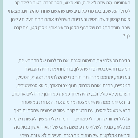
האחוריות. מה שזה לא יהיה, הוא פצוע, חסר הכרה ורטוב בלילה קר.
למזלי הוא שכב בערמת עלים יבשים שהגשם שחרר מהשיחים. מצאתי
פיסת קרטון יבשה יחסית ובעדינות השחלתי אותה תחת העלים עליהן
שכב. חוסר התגובה של הגוף הקטן הדאיג אותי. מסכן קטן, מה קרה
לך?
בדירה הפעלתי את החימום וסגרתי את הדלתות של חדר השינה,
המטבח והאמבטיה כדי שהסלון, בו הנחתי את החיה הפצועה
בעדינות, יתחמם מהר יותר. תוך כדי שהשלתי את הצעיף, המעיל,
המגפיים, בחנתי אותה מרחוק. הגוף צר ומאורך, כ-30 סנטימטרים,
הערכתי, לא כולל זנב, שהיה ארוך כמעט כמו הגוף. הרגליים ארוכות,
בוודאי יותר ממה שהייתי מצפה מחמוס או חיה אחרת במשפחה.
הראש מעוגל יחסית, עם חרטום קצר ועטור שפמונים שהסתיים באף
עגלגל ושחור שהזכיר לי סמוריים… המוח שלי המשיך לעשות רשימות
מנטליות, מנסה לשלוף מידע משנה וחצי של תואר ראשון בביולוגיה
וקריאה אקלקטית של חנונית מתבגרת. העייפות לא עזרה. הייתי