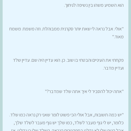
הוא השמיע משהו בין נשיפה לגיחוך.
"אולי. אבל נראה לי שאת יותר סקרנית ממבוהלת. וזה משמח. משמח
מאוד."
פקחתי את העיניים והבטתי בו שוב. כן. הוא עדיין היה שם. עדיין שלד
ועדיין מדבר.
"אתה יכול להסביר לי איך אתה שלד שמדבר?"
"יש כמה תשובות, אבל אולי הכי פשוט לומר שאני רק נראה כמו שלד.
כלומר, יש לי גוף מעבר לשלד, כמו שלך יש גוף מעבר לשלד שלך,
אבל הגוף שלי לא נקלט בספקטרום הנראה. השלד שלי כן נקלט, אז