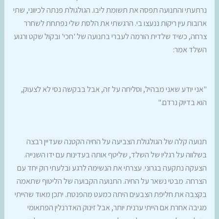
נרתעתי והתנועה תפסה את תשומת ליבו. הגולגולת פנתה לכיווני, שתי
ארובות עין ריקות ננעצו בי. הרגשתי את הלסת שלי נפתחת לשחרר
צרחה, כשיד שלדית הורמה לעברי בתנועה של 'חכי' ובקול שקט ורגוע
השלד אמר:
"אני יודע שאני מבהיל, וסליחה על זה, אבל בבקשה נסי לא לצעוק,
הוא בדיוק נרדם."
תנועה קלה של הגולגולת הצביעה על החיה הקטנה שעדיין רבצה
בשלווה על רגליו של השלד, שליטף אותה בעדינות עם ידו השנייה.
הצעקה נתקעה בגרוני. עצרתי את הנשימה לרגע ובלעתי רוק יחד עם
הצרחה. מבטי נשאר על החיה. התנועה הקבועה של הליטוף שתאמה
בקצבה את חליפת הצבעים היתה כמעט מהפנטת. יתכן מאוד שהייתי
מגיבה אחרת אם הייתי ערנית יותר, אבל זינוק האדרנלין הפתאומי