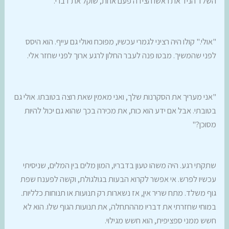
השלד הניד את ראשו הצידה פעם אחת, שוקל את דברי.
"אולי." קולו היה רציני לגמרי עכשיו, מפוכח ואולי גם עייף. הוא היסס
לפני שהמשיך. מבטו פנה לעבר החלון לרגע ארוך לפני שחזר אלי.
"אני מעריך את הסקרנות שלך, ואני מאמין שאת רוצה בטובתו. אולי גם
בטובתי. אבל אם ידע הוא כוח, את מכירה בכך שהוא גם יכול להיות
מסוכן?"
שתקתי רגע. היה משהו טעון בדבריו, המון מלים בין המלים, שניסיתי
עכשיו לפרש. אי אפשר לקרוא הבעות בגולגולת, וקשה לפענח שפת
גוף משלד. מתח שריר אין, אז נשארות רק תנועות או תנוחות כלליות.
במוחי שחזרתי את דבריו מההתחלה, את תנועות הגוף שלו. הוא לא
חשש ממני ספציפית, הוא חשש מגילוי.