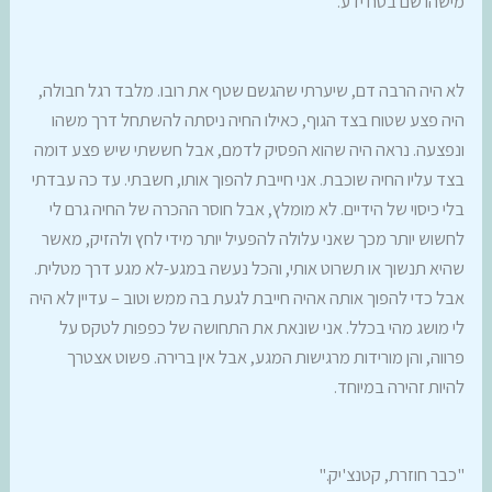
מישהו שם בטח ידע.
לא היה הרבה דם, שיערתי שהגשם שטף את רובו. מלבד רגל חבולה,
היה פצע שטוח בצד הגוף, כאילו החיה ניסתה להשתחל דרך משהו
ונפצעה. נראה היה שהוא הפסיק לדמם, אבל חששתי שיש פצע דומה
בצד עליו החיה שוכבת. אני חייבת להפוך אותו, חשבתי. עד כה עבדתי
בלי כיסוי של הידיים. לא מומלץ, אבל חוסר ההכרה של החיה גרם לי
לחשוש יותר מכך שאני עלולה להפעיל יותר מידי לחץ ולהזיק, מאשר
שהיא תנשוך או תשרוט אותי, והכל נעשה במגע-לא מגע דרך מטלית.
אבל כדי להפוך אותה אהיה חייבת לגעת בה ממש וטוב – עדיין לא היה
לי מושג מהי בכלל. אני שונאת את התחושה של כפפות לטקס על
פרווה, והן מורידות מרגישות המגע, אבל אין ברירה. פשוט אצטרך
להיות זהירה במיוחד.
"כבר חוזרת, קטנצ'יק."