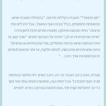
"חוץ מחמוד?" השבתי בקלילות מדומה. "בהתחלה חשבתי שהוא
ממשפחת החמוסיים, בגלל מבנה הגוף המאורך, אבל הרגליים שלו
ארוכות." החיה מצמצה ופיהקה, חושפת שיניים חדות ולשון ורודה.
"ואיזה שיניים חדות יש לנו," חייכתי אל הפרצוף הפרווני "טורף קטן. אז
הייתי מנחשת שהוא מדמויי החתוליים, אולי מהנמייתיים או הגחניים?
נראה שהציפרניים מתכנסות, לפחות חלקית, אז יותר מתאים לגחניים.
זה גם תואם את אורך הזנב…"
עצרתי, בוהה בזנב העבה. עד כה, הזנב הארוך היה מלופף בצפיפות
סביב הגוף המכורבל. אבל החיה נעה, מחפשת תנוחה נוחה יותר ותוך
כדי כך התפרשה קצת יותר, ועם התנועה גם הזנב נפרש. לשניים.