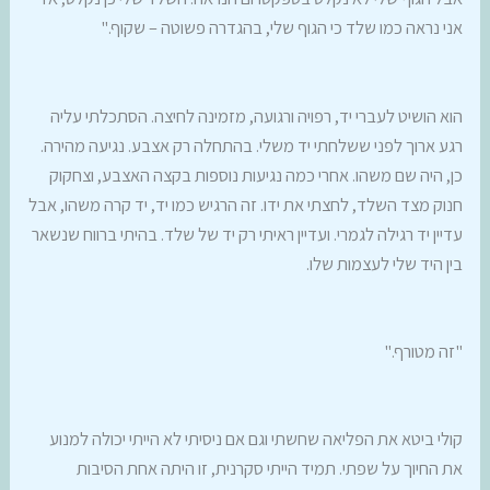
אני נראה כמו שלד כי הגוף שלי, בהגדרה פשוטה – שקוף."
הוא הושיט לעברי יד, רפויה ורגועה, מזמינה לחיצה. הסתכלתי עליה
רגע ארוך לפני ששלחתי יד משלי. בהתחלה רק אצבע. נגיעה מהירה.
כן, היה שם משהו. אחרי כמה נגיעות נוספות בקצה האצבע, וצחקוק
חנוק מצד השלד, לחצתי את ידו. זה הרגיש כמו יד, יד קרה משהו, אבל
עדיין יד רגילה לגמרי. ועדיין ראיתי רק יד של שלד. בהיתי ברווח שנשאר
בין היד שלי לעצמות שלו.
"זה מטורף."
קולי ביטא את הפליאה שחשתי וגם אם ניסיתי לא הייתי יכולה למנוע
את החיוך על שפתי. תמיד הייתי סקרנית, זו היתה אחת הסיבות