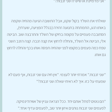
"אני מדמיינת או שיש לו שני זנבות?"
שאלתי את השלד בקול שקט, אבל התשובה הגיעה מהחיה שקמה
באותו רגע, התמתחה בתנועה זהירה (בגלל הפציעה, שערתי),
הסתובבה פעמיים על מקומה בחיקו של השלד והתרבצה שוב. הביטה
אלי, הביטה אל השלד, והחלה לרחוץ את קצה זנבה. קצה הזנב השני
טפח כמה פעמים במקומו לפני שהחיה תפסה אותו בכף והחלה לרחוץ
גם אותו.
"שני זנבות." אמרתי יותר לעצמי. "אין חיה עם שני זנבות, אף פעם לא
שמעתי על כזו. איך לא ראיתי שאלה שני זנבות?"
"הם נוטים לפתל אותם יחד. ככל הנראה עניין של אווירודינמיקה.
לפעמים שני זנבות נותנים איזון יותר טוב, לפעמים עדיף אחד."