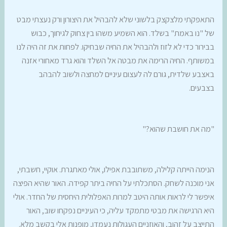
התאפקתי מלצקצק בלשוני שלא להבהיל את היצורון ורק נעצתי מבט
של "נו באמת" בשלד. הוא השמיע משהו בין צחוק לגיחוך, כבוש
בבירור כדי לא לזוז ולהבהיל את החיה שבחיקו. לפחות את זה היה לנו
במשותף. החיה הרימה את מבטה אל השלד והוא גרד מאחורי אזנה
באצבע שלדית, גורם לה לעצום עיניים למחצה ולשוב להבהב
בצבעים.
"מה את חושבת שהוא?"
הנימה הייתה קלילה, משתובבת אפילו, אולי מאתגרת. אוקיי, חשבתי,
אני מוכנה לשחק. הסתכלתי על החיה ביתר קפידה. האור שהיא הפיצה
איפשר לי לראות אותה היטב למרות האפלולית היחסית של החדר. אולי
היא הרגישה את מבטי מתמקד עליה, כי העיניים נפקחו שוב, האור
התייצב על זהוב, והאוזניים העגולות נעמדו, מופנות אלי בקשב מלא.