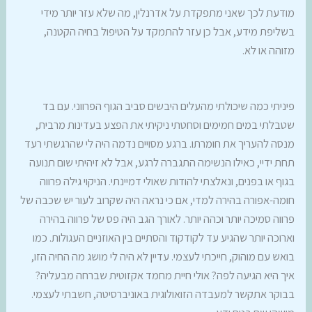
מודעת לכך שאני מתפקדת על אדרנלין, מה שלא עזר יותר מידי
בשליפת מידע, אבל כן עזר להתמקד על הטיפול בחיה הקטנה,
מזוהה או לא.
פיניתי כמה שיכולתי מהעלים היבשים סביב הגוף הפרווני. עם בד
שטבלתי במים חמימים וסחטתי ניקיתי את הפצע בעדינות מרבית,
מנסה להעריך את חומרתו. ברגע מסויים נדמה היה לי שהרגשתי רעד
תחת ידיי, כאילו הנשימה התגברה לרגע, אבל לא זיהיתי שום תנועה
בגוף או בפנים, ונאלצתי להודות שאולי דמיינתי. הניקוי גילה פרווה
חומה-אפורה בהירה למדי, אם כי נראה היה שקרוב לעור יש שכבה של
פרווה סמיכה יותר וכהה יותר. לאורך הגב היה פס של פרווה בהירה
וארוכה יותר שהגיע עד לקודקוד והסתיים בין האוזניים העגולות. כמו
בואש עם מוהוק, חייכתי לעצמי. עדיין לא היה לי מושג מה החיה הזו,
איך היא הגיעה לפה? אולי חיית מחמד אקזוטית שברחה מבעליה?
בבוקר אתקשר למעבדה הזואולוגית באוניברסיטה, חשבתי לעצמי.