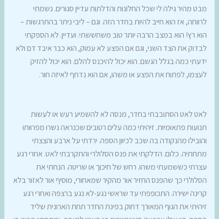
מבט מהיר גילה לי שכל החלונות והדלתות עדיין סגורים. נשמתי
לרווחה, אז הוא חייב להיות בחדר הזה. וגם – ליבי ניתר בהתרגשות –
הוא רץ! הוא במצב הרבה יותר טוב משחששתי. ועדיין. לא הספקתי
לבדוק את הצד השני, וגם אם הפצע לא עמוק, הוא כבר איבד דם ולא
ידעתי כמה בגלל הגשם. הוא יכול להיכנס להלם. הוא יכול להזיק
לעצמו, לפתוח את הפצע או משהו, אם הוא נדחף לאיזה חור.
לאט לאט הסתובבתי בחדר, מנסה לא להשמיע רעש או לעשות
תנועות פתאומיות. זיהיתי כמה עלים רטובים שכנראה נשרו מפרוותו
והובילו מהנקודה בה שכב לכיוון הספה. ירדתי על ארבע והצצתי
מתחתיה. כלום. הדלקתי את פנס הסלולרי והתקרבתי לאט. אחרי רגע
עצרתי כששמעתי משהו. רחש של חיכוך או שריטה. הנחתי את
הסלולרי כך שהפנס החזיר אור מהקיר שמאחורי, מוסיף אור לאזור בלא
קרינה ישירה. התכופפתי עד שראשי נגע-לא נגע ברצפה ואחרי רגע
זיהיתי את הגוף המאורך דחוק בפינת החדר תחת הארונית שליד