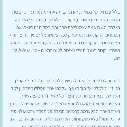
בליל פברואר קר במיוחד, חזרתי הביתה אחרי משמרת ארוכה בבית
הקפה. השמים היו מעוננים, הקור חדר לעצמות, אבל בלי גשם לא
הצלחתי לשכנע את עצמי ללכת מהר יותר. במקום זה כיווצתי את
הכתפיים ודחקתי את האף עמוק ככל האפשר אל הצעיף. זה יצר זווית
ראייה מוזרה: בעיקר מדרכה והצמחייה בשוליה, הכל עוד רטוב מהמטר
האחרון, וקצות הנעליים שלי מציצות לטווח הראייה – ימין, שמאל, ימין
שוב.
בכניסה לבניין חייכתי אל חילזון שיצא לטייל אחרי הגשם "לא קר לך
חמוד?" מלמלתי אל תוך הצעיף. עקבתי אחרי מסלולו המדומיין לצד
השני של שביל הכניסה ועיני נעצרו על משהו חיוור בקצה שורת
השיחים. מצמצתי, מנסה לפזר את מסך העייפות. משהו היה שרוע בין
השיח האחרון לבין ערמת קרטונים וחצי רהיט מתפורר שהוצאו לאיסוף
עירוני. חתול? בלא ספק פרוותי. המחשבה על פרווה רטובה העבירה בי
רעד. אני אוהבת חורף, אבל בתוך מעיל עבה או בבית מחומם.