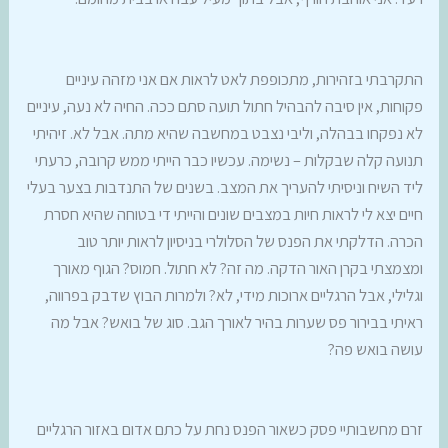
התקרבתי בזהירות, מתכופפת לאט לראות אם אני מזהה עיניים
פקוחות, אין סיבה להבהיל חתול תועה סתם ככה. החיה לא נעה, עיניים
לא נפקחו בבהלה, וליבי נצבט במחשבה שהיא מתה. אבל לא. זיהיתי
תנועה קלה שבקלות – נשימה. עכשיו כבר הייתי ממש קרובה, כרעתי
ליד השיח וניסיתי להעריך את המצב. בשנים של התנדבות בצער בעלי
חיים יצא לי לראות חיות במצבים שונים והייתי די בטוחה שהיא חסרת
הכרה. הדלקתי את הפנס של הסלולרי בניסיון לראות יותר טוב
ומצמצתי בקרן האור הדקה. מה זה? לא חתול. חמוס? הגוף מאורך
וגלילי, אבל הרגליים ארוכות מידי, לא? ולמרות הבוץ שדבק בפרווה,
ראיתי בבירור פס שערות בהיר לאורך הגב. סוג של בואש? אבל מה
עושה בואש פה?
זרם מחשבותיי פסק כשאור הפנס נחת על כתם אדום באזור הרגליים