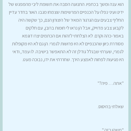
הוא ענה ומשך בכתפיו. התנועה הסבה את תשומת ליבי מהמפגש של
ידינו ועיני נפלו על הכנפיים המרשימות שצמחו מגבו. האור בחדר עדיין
החליף צבעים עם הגרגור המאיר של היצורון הנם, כך שקשה היה
לקבוע צבע מדוייק, אבל הן נראו לי חומות ברובן, עם חלקים
באפור-כהה וקרם. לא הצלחתי לזהות אם הכתמים יצרו דוגמא
מסודרת כיוון שהכנפיים לא היו פרושות לגמרי. הן גם לא היו מקופלות
לגמרי, שערתי שבגלל גודלן זה לא התאפשר בישיבה. לו עמד, ודאי
היו מגיעות לפחות לאמצע הירך. שחררתי את ידו, נבוכה מעט.
"אתה… פיה?"
שאלתי בהיסוס.
"משהו כזה."