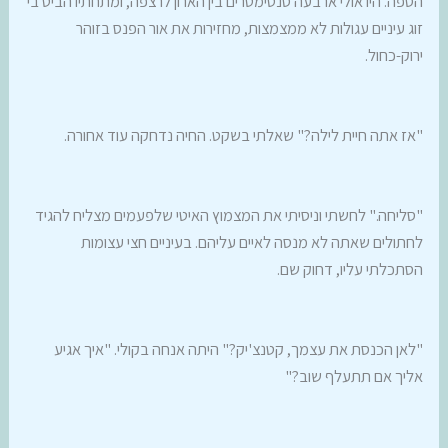
הספה. היו אולי ארבעה סנטימטרים בין הארון לרצפה, ומתחתיו הביט בי
זוג עיניים עגולות לא ממצמצות, מחזירות את אור הפנס בזוהר
ירוק-כחול.
"אז אתה חיית לילה?" שאלתי בשקט. החיה נדחקה עוד אחורה.
"סליחה." לחשתי וניסיתי את המצמוץ האיטי שלפעמים מצליח להגיד
לחתולים שאתה לא מנסה לאיים עליהם. בעיניים חצי עצומות
הסתכלתי עליו, דחוק שם.
"לאן הכנסת את עצמך, קטנצ'יק?" היתה אנחה בקולי. "איך אגיע
אליך אם תתעלף שוב?"