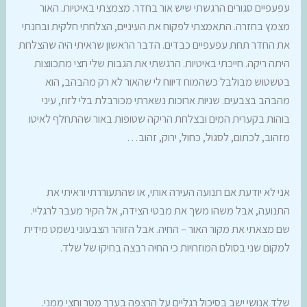
עפעפיים סגורים הרגשתי שיש אור בחדר. מצמצתי באיטיות. האור
מצמץ בחזרה. התאמצתי לפקוח את העיניים, הצלחתי חלקית ובחנתי
את החדר תחת עפעפיים כבדים. הדבר הראשון שראיתי היה שהצלחת
היתה ריקה. חייכתי באיטיות. הרגשתי את הגבות שלי חצי מתכווצות
בטשטוש מבולבל כשהמוח דיווח לי שהאור לא רק מהבהב, הוא
מהבהב בצבעים. שניות ארוכות נשארתי מכורבלת בלי לזוז, עיני
בוהות בקערית המים ובצלחת הריקה שטופות באור שהתחלף לאיטו
מזהוב, לכתום, לסגול, כחול, ירוק, זהוב…
אני לא יודעת אם תנועה העירה אותי, או שהתעוררתי וראיתי את
התנועה, אבל משהו משך את מבטי הצידה, אל הקיר מעבר לרגליי.
שם מצאתי את מקור האור – החיה. אבל הזוהר הצבעוני נשמט מידית
למקום שני בסולם המוזרויות כי החיה רבצה בחיקו של שלד.
שלד אנושי ישב בסיכול רגליים על הרצפה בערך מטר וחצי ממני.