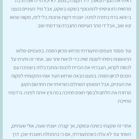
ראיתי את הגוף המאורך ליד הקערה, גומע. לא יכולתי לראות הרבה
מהזווית הזו וניסיתי להתכופף בשקט-בשקט, אבל מיד העיניים ננעצו
בי והוא ברח בחזרה לפינה. ישבתי דקות ארוכות בלי לזוז, מקווה שהוא
יצא שוב, אבל די מהר העייפות התגברה ונרדמתי שוב.
עוד מספר פעמים התעוררתי מרחש מכיוון הספה. בפעמיים-שלוש
הראשונות ניסיתי לשנות זווית כדי לראות יותר טוב. אחרי זה ויתרתי על
לנסות לקרוא, העברתי את הכרית לרצפה והתכרבלתי בשמיכה עם
הפנים לכיוון הספה. בפעם הבאה שרחש העיר אותי התקשיתי לפקוח
את העיניים, אבל המאמץ השתלם כשראיתי את החרטום הקטן
מרחרח את הלחם ולבסוף תופס חתיכה בפה ורץ איתה לפינה. נרדמתי
מחייכת.
אחרי זה שקעתי בשינה עמוקה, אך קצרה. ישנתי שעה, אולי שעתיים,
השחר עוד לא עלה כשהתעוררתי, אם כי בהתחלה חשבתי שכן. דרך