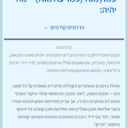
יהיה:
עדכונים קודמים ←
על הכנס
הכנס השנתי לחובבי המדע הבדיוני והפנטזיה. יומיים שופעי הרצאות,
סדנאות, פאנלים, שעשועונים ושלל אירועים נוספים, לצד יריד דוכנים
גדול וחגיגי, מתחם משחקים ופעילויות נוספות.
אפילו בזמנים מאתגרים הקהילה שלנו לא מוותרת על כל הטוב
הזה – אמנם השנה, לאור המצב הביטחוני ונהלי פיקוד העורף
הכנס לא מתקיים כסדרו, אך עדיין מתרחש! מגוון תכנים ישודר
בשני אולמות תוכן אונליין ושני אולמות תוכן קטנים בדיזינגוף
סנטר, יחד עם יריד דוכנים מצומצם ומתחם משחקי קופסה
בחסות "פריק".